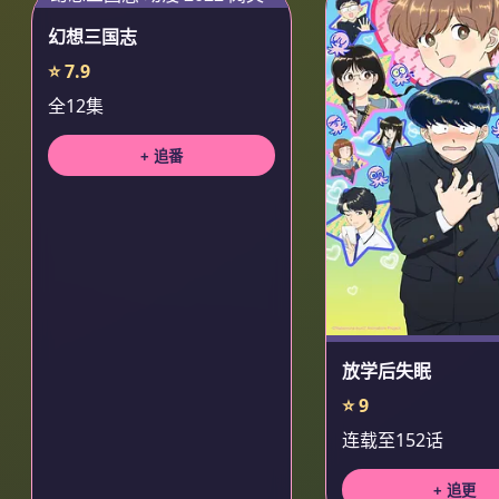
幻想三国志
⭐ 7.9
全12集
+ 追番
放学后失眠
⭐ 9
连载至152话
+ 追更