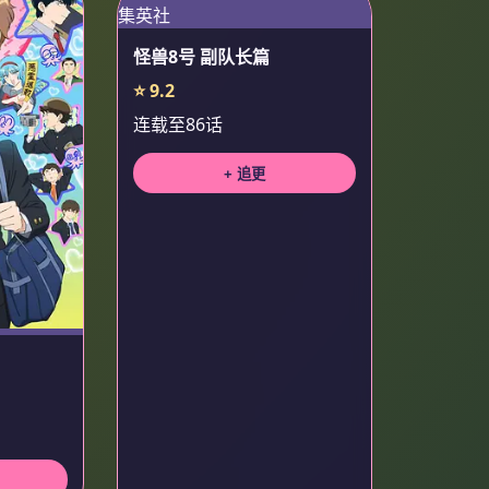
怪兽8号 副队长篇
⭐ 9.2
连载至86话
+ 追更