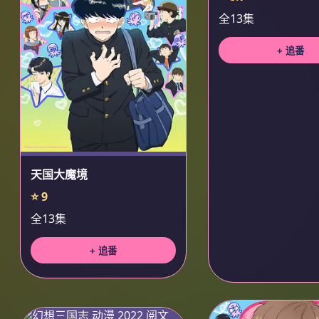
全13集
+ 追番
天国大魔境
⭐ 9
全13集
+ 追番