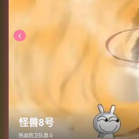
‹
怪兽8号
热血防卫队激斗