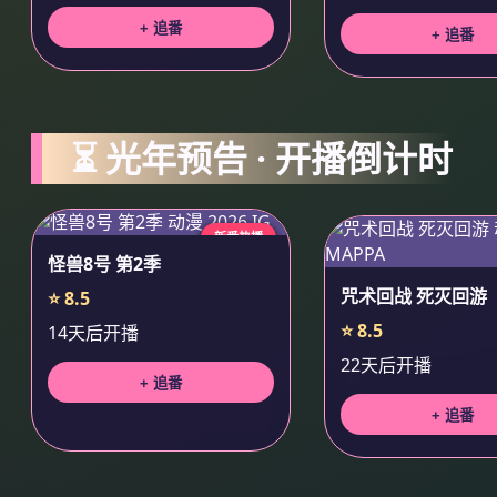
+ 追番
+ 追番
⏳ 光年预告 · 开播倒计时
新番热播
怪兽8号 第2季
咒术回战 死灭回游
⭐ 8.5
⭐ 8.5
14天后开播
22天后开播
+ 追番
+ 追番