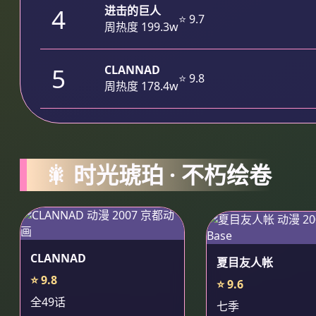
4
进击的巨人
⭐ 9.7
周热度 199.3w
5
CLANNAD
⭐ 9.8
周热度 178.4w
🎇 时光琥珀 · 不朽绘卷
CLANNAD
夏目友人帐
⭐ 9.8
⭐ 9.6
全49话
七季