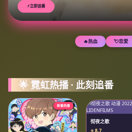
⚡立即追番
🔥热血
💘恋爱
🌟 霓虹热播 · 此刻追番
新番热播
彻夜之歌
⭐ 8.7