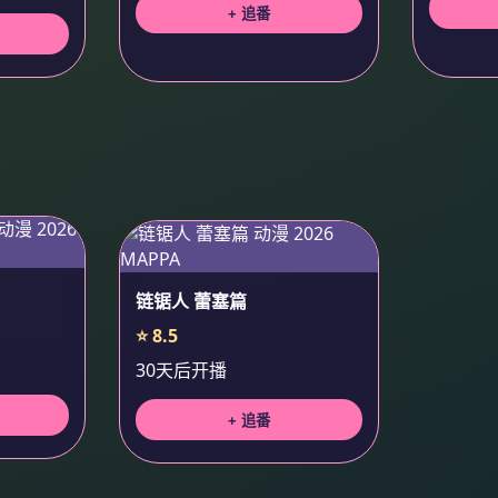
+ 追番
链锯人 蕾塞篇
⭐ 8.5
30天后开播
+ 追番