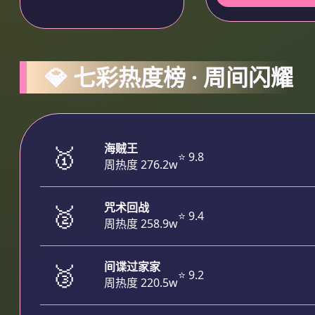
💎 七彩热度榜 · 周间闪耀
🥇
海贼王
⭐ 9.8
周热度 276.2w
🥈
咒术回战
⭐ 9.4
周热度 258.9w
🥉
间谍过家家
⭐ 9.2
周热度 220.5w