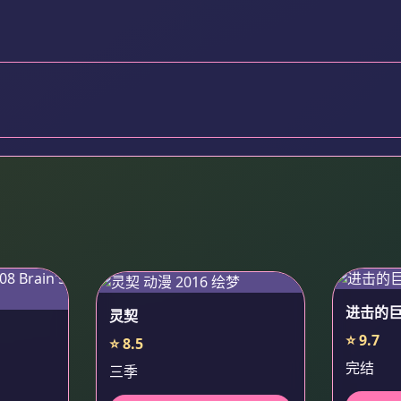
进击的
灵契
⭐ 9.7
⭐ 8.5
完结
三季