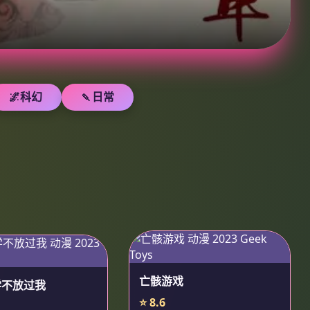
🌌科幻
🍡日常
亡骸游戏
学不放过我
⭐ 8.6