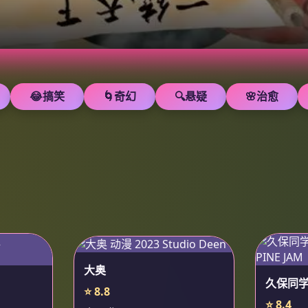
😂搞笑
🌀奇幻
🔍悬疑
🌸治愈
大奥
久保同
⭐ 8.8
⭐ 8.4