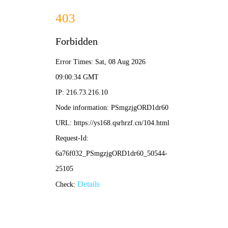
星漫绘
🔍
☰
彻夜之歌
星夜恋爱物语
✨ 首页 > 动漫 > 正在热播
⚡立即追番
‹
›
🔥热血
💘恋爱
😂搞笑
🌀奇幻
🔍悬疑
🌸治愈
🌌科幻
🍡日常
🌟 霓虹热播 · 此刻追番