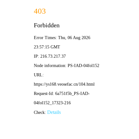
星漫绘
🔍
☰
怪兽8号
热血防卫队激斗
✨ 首页 > 动漫 > 正在热播
⚡立即追番
‹
›
🔥热血
💘恋爱
😂搞笑
🌀奇幻
🔍悬疑
🌸治愈
🌌科幻
🍡日常
🌟 霓虹热播 · 此刻追番