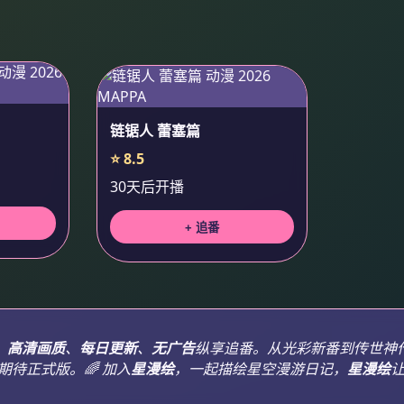
链锯人 蕾塞篇
⭐ 8.5
30天后开播
+ 追番
。
高清画质
、
每日更新
、
无广告
纵享追番。从光彩新番到传世神
待正式版。🌈 加入
星漫绘
，一起描绘星空漫游日记，
星漫绘