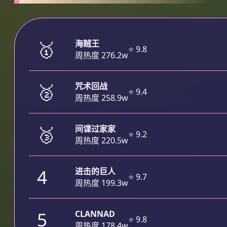
🥇
海贼王
⭐ 9.8
周热度 276.2w
🥈
咒术回战
⭐ 9.4
周热度 258.9w
🥉
间谍过家家
⭐ 9.2
周热度 220.5w
4
进击的巨人
⭐ 9.7
周热度 199.3w
5
CLANNAD
⭐ 9.8
周热度 178.4w