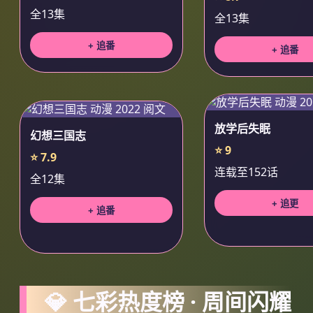
全13集
全13集
+ 追番
+ 追番
放学后失眠
幻想三国志
⭐ 9
⭐ 7.9
连载至152话
全12集
+ 追更
+ 追番
💎 七彩热度榜 · 周间闪耀