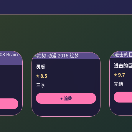
进击的
灵契
⭐ 9.7
⭐ 8.5
完结
三季
+ 追番