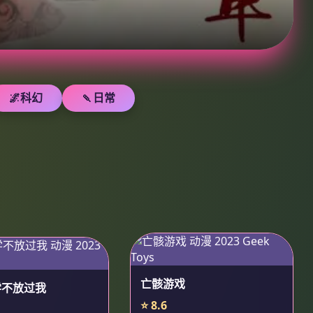
🌌科幻
🍡日常
亡骸游戏
学不放过我
⭐ 8.6