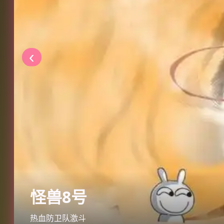
‹
怪兽8号
热血防卫队激斗