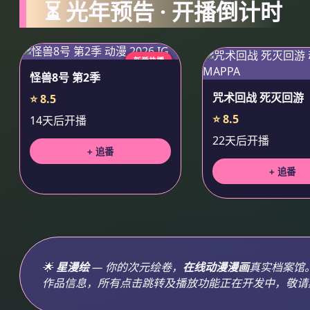
⏳ 光年预告 · 开播倒计时
新番热播
怪兽8号 第2季
咒术回战 死灭回游
⭐ 8.5
⭐ 8.5
14天后开播
22天后开播
+ 追番
+ 追番
🌟
星漫绘
— 你的次元绘卷，
在线动漫漫画
真实档案馆
作品信息，所有点击跳转及播放功能正在开发中，敬请期