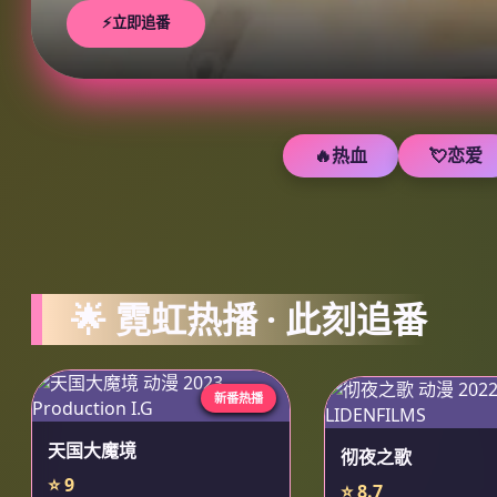
⚡立即追番
🔥热血
💘恋爱
🌟 霓虹热播 · 此刻追番
新番热播
天国大魔境
彻夜之歌
⭐ 9
⭐ 8.7