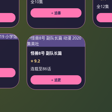
全10集
全12集
+ 追番
怪兽8号 副队长篇
⭐ 9.2
连载至86话
+ 追更