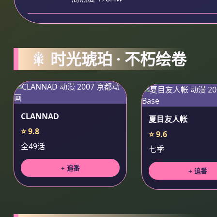
🎇 时光琥珀 · 不朽绘卷
CLANNAD
夏目友人帐
⭐ 9.8
⭐ 9.6
全49话
七季
+ 追番
+ 追番