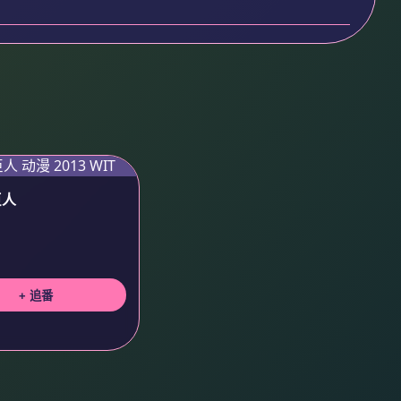
巨人
+ 追番