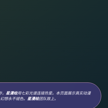
作，
星漫绘
用七彩光谱连接热爱。本页面展示真实动漫
让幻想永不褪色。
星漫绘
团队致上。