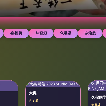
😂搞笑
🌀奇幻
🔍悬疑
🌸治愈
大奥
久保同
⭐ 8.8
⭐ 8.4